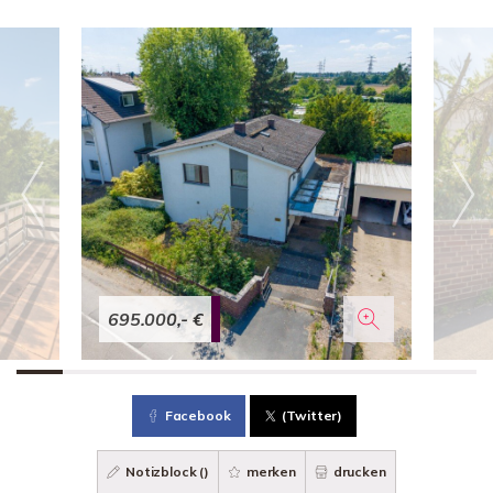
695.000,- €
Facebook
(Twitter)
Notizblock (
)
merken
drucken