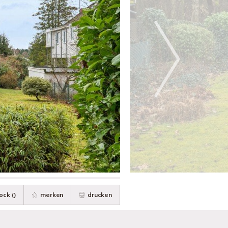
ock (
)
merken
drucken