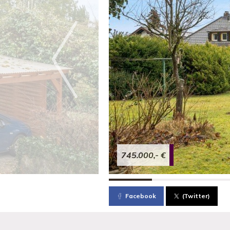
745.000,- €
Facebook
(Twitter)